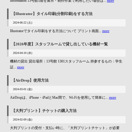
Information 13号館1階を展示・制作作業で利用したい場合は...
more
【Illustrator】タイル印刷(分割印刷)をする方法
2024-06-22 (土)
Illustratorでタイル印刷をする方法について プリント画面...
more
【2026年度】スタッフルームで貸し出している機材一覧
2024-04-10 (水)
機材の貸出 貸出場所：13号館 1301スタッフルーム 持参するもの：学生
証...
more
【AirDrop】使用方法
2024-03-01 (金)
AirDropは、iPhone・iPadとMac間で、Wi-Fiを使用して簡単に...
more
【大判プリント】チケットの購入方法
2024-02-09 (金)
大判プリントの受付・支払い時に、「大判プリントチケット」が必要