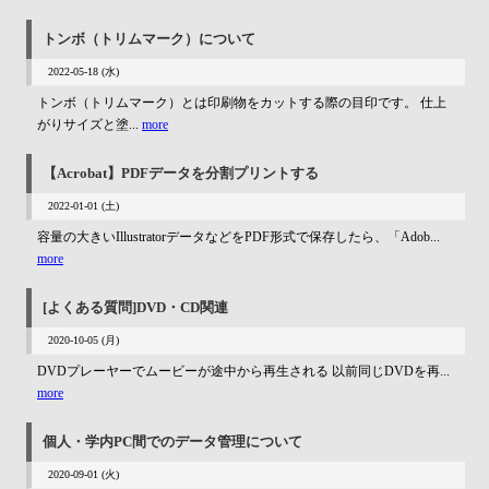
トンボ（トリムマーク）について
2022-05-18 (水)
トンボ（トリムマーク）とは印刷物をカットする際の目印です。 仕上
がりサイズと塗...
more
【Acrobat】PDFデータを分割プリントする
2022-01-01 (土)
容量の大きいIllustratorデータなどをPDF形式で保存したら、「Adob...
more
[よくある質問]DVD・CD関連
2020-10-05 (月)
DVDプレーヤーでムービーが途中から再生される 以前同じDVDを再...
more
個人・学内PC間でのデータ管理について
2020-09-01 (火)