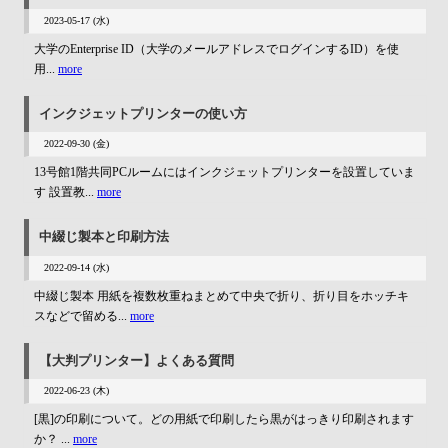
2023-05-17 (水)
大学のEnterprise ID（大学のメールアドレスでログインするID）を使
用...
more
インクジェットプリンターの使い方
2022-09-30 (金)
13号館1階共同PCルームにはインクジェットプリンターを設置していま
す 設置教...
more
中綴じ製本と印刷方法
2022-09-14 (水)
中綴じ製本 用紙を複数枚重ねまとめて中央で折り、折り目をホッチキ
スなどで留める...
more
【大判プリンター】よくある質問
2022-06-23 (木)
[黒]の印刷について。どの用紙で印刷したら黒がはっきり印刷されます
か？ ...
more