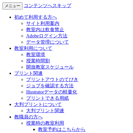
コンテンツへスキップ
メニュー
初めて利用する方へ
サイト利用案内
教室内は飲食禁止
Adobeログイン方法
データ管理について
教室利用について
教室環境
授業時間割
開放教室スケジュール
プリント関連
プリントアウトのてびき
ジョブを確認する方法
Illustratorデータの軽量化
プリントできる用紙
大判プリントについて
大判プリント関連
教職員の方へ
授業時の教室利用
教室予約はこちらから