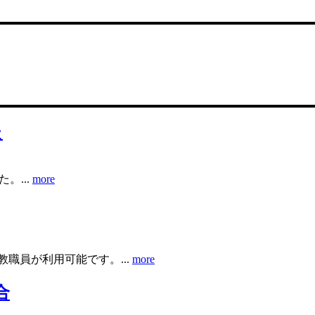
た
。...
more
職員が利用可能です。...
more
合