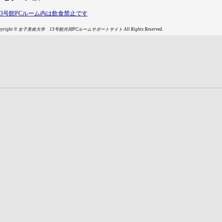
13号館PCルーム内は飲食禁止です
opyright © 女子美術大学 13号館共同PCルームサポートサイト All Rights Reserved.