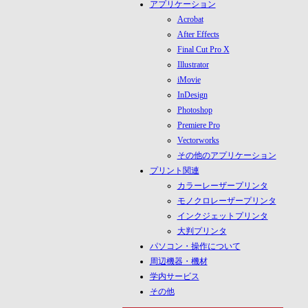
アプリケーション
Acrobat
After Effects
Final Cut Pro X
Illustrator
iMovie
InDesign
Photoshop
Premiere Pro
Vectorworks
その他のアプリケーション
プリント関連
カラーレーザープリンタ
モノクロレーザープリンタ
インクジェットプリンタ
大判プリンタ
パソコン・操作について
周辺機器・機材
学内サービス
その他