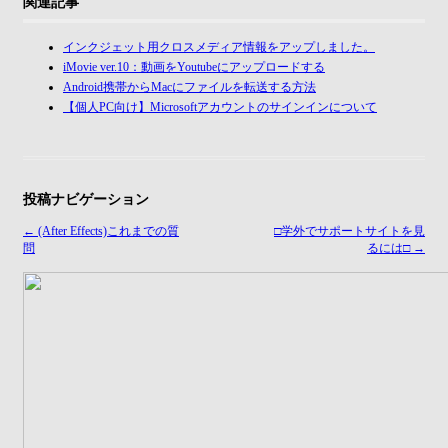
関連記事
インクジェット用クロスメディア情報をアップしました。
iMovie ver.10：動画をYoutubeにアップロードする
Android携帯からMacにファイルを転送する方法
【個人PC向け】Microsoftアカウントのサインインについて
投稿ナビゲーション
←
(After Effects)これまでの質
□学外でサポートサイトを見
問
るには□
→