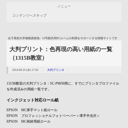
メニュー
コンテンツへスキップ
女子美術大学相模原校地・13号館共同PCルームの利用をサポートする情報サイトです
大判プリント：色再現の高い用紙の一覧
（1315B教室）
2014-09-24 (水) 17:02
大判プリンタ
1315B教室の大判プリンタ：SC-P9050用に、すでにプリンタプロファイル
を作成済みの用紙一覧です。
インクジェット対応ロール紙
EPSON MC厚手マット紙ロール
EPSON プロフェッショナルフォトペーパー＜薄手半光沢＞
EPSON MC画材用紙ロール