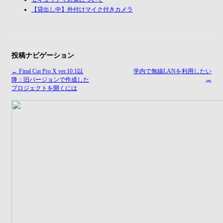
【貸出し中】外付けマイク付きカメラ
投稿ナビゲーション
←
Final Cut Pro X ver.10.1以
学内で無線LANを利用したい
→
降：旧バージョンで作成した
プロジェクトを開くには