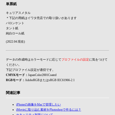
単票紙
キュリアスメタル
＊下記の用紙はイワタ売店での取り扱いがあります
バロンケント
タント紙
純白ロール紙
(2022.04.現在)
データの作成時はカラーモードに応じて
プロファイルの設定
に気をつけて
ください。
下記プロファイル設定が適切です。
CMYKモード：
JapanColor2001Coated
RGBモード：
AdobeRGBまたはsRGB IEC61966-2.1
関連記事
iPhoneの画像をMacで管理したい
iMovieに取り込む素材をPhotoshopで作るには？
セキュリティ対策について