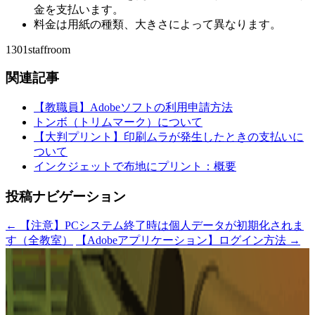
金を支払います。
料金は用紙の種類、大きさによって異なります。
1301staffroom
関連記事
【教職員】Adobeソフトの利用申請方法
トンボ（トリムマーク）について
【大判プリント】印刷ムラが発生したときの支払いに
ついて
インクジェットで布地にプリント：概要
投稿ナビゲーション
←
【注意】PCシステム終了時は個人データが初期化されま
す（全教室）
【Adobeアプリケーション】ログイン方法
→