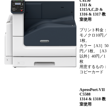
C4150
1311 &
1315A,C,D &
1316 & 1317 教
室使用
プリント料金：
モノクロ10円／
1枚、
カラー［A3］50
円／1枚、［A3
以外］40円／1
枚
用意するもの：
コピーカード
ApeosPort-VII
C5588
1314 & 1318 教
室使用