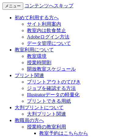
コンテンツへスキップ
メニュー
初めて利用する方へ
サイト利用案内
教室内は飲食禁止
Adobeログイン方法
データ管理について
教室利用について
教室環境
授業時間割
開放教室スケジュール
プリント関連
プリントアウトのてびき
ジョブを確認する方法
Illustratorデータの軽量化
プリントできる用紙
大判プリントについて
大判プリント関連
教職員の方へ
授業時の教室利用
教室予約はこちらから