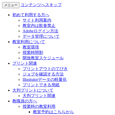
コンテンツへスキップ
メニュー
初めて利用する方へ
サイト利用案内
教室内は飲食禁止
Adobeログイン方法
データ管理について
教室利用について
教室環境
授業時間割
開放教室スケジュール
プリント関連
プリントアウトのてびき
ジョブを確認する方法
Illustratorデータの軽量化
プリントできる用紙
大判プリントについて
大判プリント関連
教職員の方へ
授業時の教室利用
教室予約はこちらから