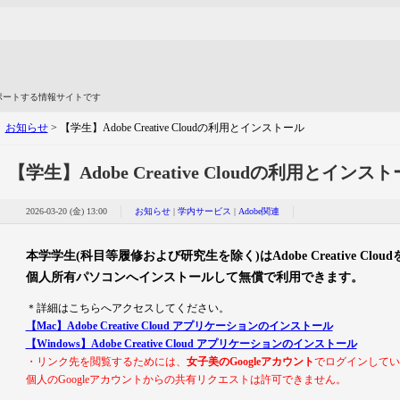
ポートする情報サイトです
>
お知らせ
> 【学生】Adobe Creative Cloudの利用とインストール
【学生】Adobe Creative Cloudの利用とインス
2026-03-20 (金) 13:00
お知らせ
|
学内サービス
|
Adobe関連
本学学生(科目等履修および研究生を除く)はAdobe Creative Cloud
個人所有パソコンへインストールして無償で利用できます。
＊詳細はこちらへアクセスしてください。
【Mac】Adobe Creative Cloud アプリケーションのインストール
【Windows】Adobe Creative Cloud アプリケーションのインストール
・
リンク先を閲覧するためには、
女子美のGoogleアカウント
でログインしてい
個人のGoogleアカウントからの共有リクエストは許可できません。