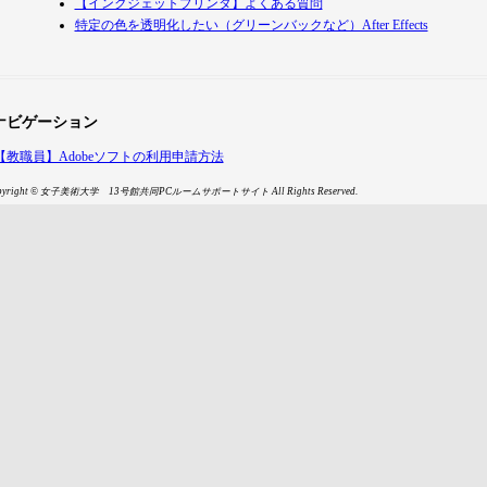
【インクジェットプリンタ】よくある質問
特定の色を透明化したい（グリーンバックなど）After Effects
ナビゲーション
【教職員】Adobeソフトの利用申請方法
opyright © 女子美術大学 13号館共同PCルームサポートサイト All Rights Reserved.